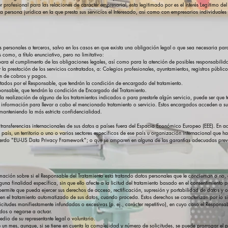
er profesional para las relaciones de carácter empresarial, esta legitimado por es el Interés Legítimo 
la persona jurídica en la que presta sus servicios el Interesado, así como con empresarios individual
 personales a terceros, salvo en los casos en que exista una obligación legal o que sea necesaria para 
 como, a título enunciativo, pero no limitativo:
, para el cumplimento de las obligaciones legales, así como para la atención de posibles responsabili
la prestación de los servicios contratados, a: Colegios profesionales, ayuntamientos, registros públic
ón de cobros y pagos.
tados por el Responsable, que tendrán la condición de encargado del tratamiento.
ponsable, que tendrán la condición de Encargado del Tratamiento.
la realización de alguno de los tratamientos indicados o para prestarle algún servicio, puede ser qu
 información para llevar a cabo el mencionado tratamiento o servicio. Estos encargados acceden a sus
 manteniendo la más estricta confidencialidad.
transferencias internacionales de sus datos a países fuera del Espacio Económico Europeo (EEE). En aq
n país, un territorio o uno o varios sectores específicos de ese país u organización internacional qu
uerdo "EU-US Data Privacy Framework"; o que se amparen en alguna de las garantías adecuadas previst
ación sobre si el Responsable del Tratamiento está tratando datos personales que le conciernan o no, 
a finalidad específica, sin que ello afecte a la licitud del tratamiento basado en el consentimiento pr
rmite que pueda ejercer sus derechos de acceso, rectificación, supresión y portabilidad de datos y op
en el tratamiento automatizado de sus datos, cuando proceda. Estos derechos se caracterizan por lo si
solicitudes manifiestamente infundadas o excesivas (p. ej., carácter repetitivo), en cuyo caso el Respon
ados o negarse a actuar.
edio de su representante legal o voluntario.
 un mes, aunque, si se tiene en cuenta la complejidad y número de solicitudes, se puede prorrogar el 