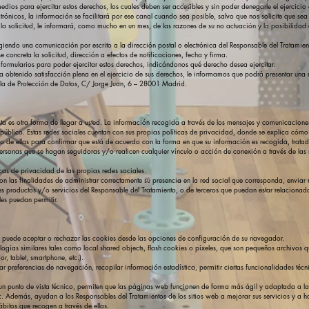
medios para ejercitar estos derechos, los cuales deben ser accesibles y sin poder denegarle el ejercicio
trónicos, la información se facilitará por ese canal cuando sea posible, salvo que nos solicite que se
 la solicitud, le informará, como mucho en un mes, de las razones de su no actuación y la posibilida
igiendo una comunicación por escrito a la dirección postal o electrónica del Responsable del Tratami
oncreta la solicitud, dirección a efectos de notificaciones, fecha y firma.
 formularios para poder ejercitar estos derechos, indicándonos qué derecho desea ejercitar.
 obtenido satisfacción plena en el ejercicio de sus derechos, le informamos que podrá presentar una
̃ola de Protección de Datos, C/ Jorge Juan, 6 – 28001 Madrid.
sta es otra forma de llegar a usted. La información recogida a través de los mensajes y comunicacion
público. Estas redes sociales cuentan con sus propias políticas de privacidad, donde se explica cómo 
 de ellas para confirmar que está de acuerdo con la forma en que su información es recogida, trata
personas que se hagan seguidoras y/o realicen cualquier vínculo o acción de conexión a través de las 
́ticas de privacidad de las propias redes sociales.
con las finalidades de administrar correctamente su presencia en la red social que corresponda, enviar 
es productos y/o servicios del Responsable del Tratamiento, o de terceros que puedan estar relacionado
les puedan permitir.
ted puede aceptar o rechazar las cookies desde las opciones de configuración de su navegador.
nologías similares tales como local shared objects, flash cookies o píxeles, que son pequeños archivo
r, tablet, smartphone, etc.).
preferencias de navegación, recopilar información estadística, permitir ciertas funcionalidades técn
 un punto de vista técnico, permiten que las páginas web funcionen de forma más ágil y adaptada a 
. Además, ayudan a los Responsables del Tratamientos de los sitios web a mejorar sus servicios y a ha
ábitos que recogen a través de ellas.