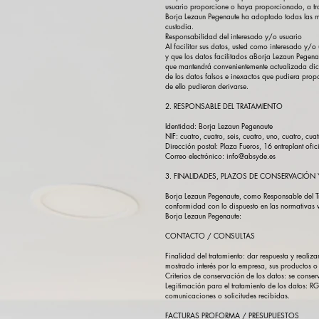
usuario proporcione o haya proporcionado, a trave
Borja Lezaun Pegenaute ha adoptado todas las med
custodia.
Responsabilidad del interesado y/o usuario
Al facilitar sus datos, usted como interesado y/o
y que los datos facilitados aBorja Lezaun Pegena
que mantendrá convenientemente actualizada dich
de los datos falsos e inexactos que pudiera propor
de ello pudieran derivarse.
2. RESPONSABLE DEL TRATAMIENTO
Identidad: Borja Lezaun Pegenaute
NIF: cuatro, cuatro, seis, cuatro, uno, cuatro, cuatr
Dirección postal: Plaza Fueros, 16 entreplant ofi
Correo electrónico: info@absyde.es
3. FINALIDADES, PLAZOS DE CONSERVACIÓN 
Borja Lezaun Pegenaute, como Responsable del Trat
conformidad con lo dispuesto en las normativas v
Borja Lezaun Pegenaute:
CONTACTO / CONSULTAS
Finalidad del tratamiento: dar respuesta y realiz
mostrado interés por la empresa, sus productos o 
Criterios de conservación de los datos: se conser
Legitimación para el tratamiento de los datos: RG
comunicaciones o solicitudes recibidas.
FACTURAS PROFORMA / PRESUPUESTOS