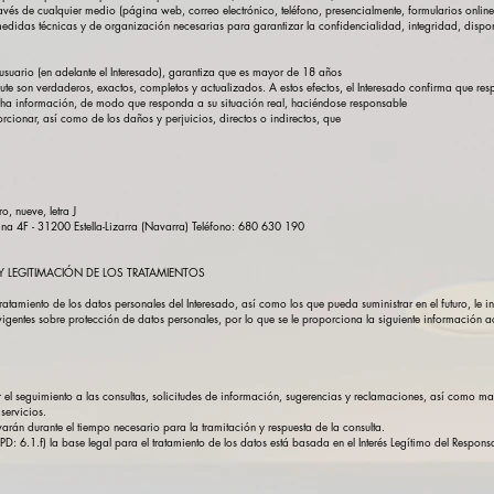
́s de cualquier medio (página web, correo electrónico, teléfono, presencialmente, formularios online 
idas técnicas y de organización necesarias para garantizar la confidencialidad, integridad, disponi
 usuario (en adelante el Interesado), garantiza que es mayor de 18 años
ute son verdaderos, exactos, completos y actualizados. A estos efectos, el Interesado confirma que r
a información, de modo que responda a su situación real, haciéndose responsable
cionar, así como de los daños y perjuicios, directos o indirectos, que
o, nueve, letra J
cina 4F - 31200 Estella-Lizarra (Navarra) Teléfono: 680 630 190
Y LEGITIMACIÓN DE LOS TRATAMIENTOS
amiento de los datos personales del Interesado, así como los que pueda suministrar en el futuro, le i
igentes sobre protección de datos personales, por lo que se le proporciona la siguiente información 
ar el seguimiento a las consultas, solicitudes de información, sugerencias y reclamaciones, así como 
servicios.
varán durante el tiempo necesario para la tramitación y respuesta de la consulta.
PD: 6.1.f) la base legal para el tratamiento de los datos está basada en el Interés Legítimo del Respo