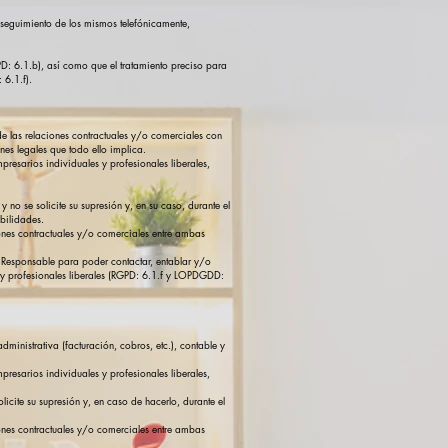
l seguimiento de los mismos telefónicamente,
PD: 6.1.b), así como que el tratamiento preciso para
 6.1.f).
o de las relaciones contractuales y/o comerciales con
ones legales que todo ello implica.
presarios individuales y profesionales liberales,
 no se solicite su supresión y, en su caso, durante el
abilidades.
ciones contractuales y/o comerciales entre ambas
del Responsable para poder contactar, entablar y/o
es y profesionales liberales (RGPD: 6.1.f y LOPDGDD:
ministrativa (facturación, cobros, etc.), contable y
presarios individuales y profesionales liberales,
icite su supresión y, en caso de hacerlo, durante el
ciones contractuales y/o comerciales entre ambas