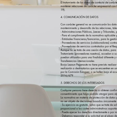
El tratamiento de los datos de contacto de caráct
mantener relaciones de carácter empresarial con 
19).
4. COMUNICACIÓN DE DATOS
Con carácter general no se comunicarán los datos
mantenimiento y desarrollo de las relaciones, tales
- Administraciones Públicas, Jueces y Tribunales
- Para el cumplimento de la normativa aplicable y 
- Entidades financieras/bancarias, para la gesti
- Proveedores de servicios (colaboradores) contra
- Proveedores de servicios contratados por el Res
Aunque no se trata de una cesión de datos, para 
Tratamiento (proveedores nuestros), accedan a su
puedan utilizarlos para una finalidad diferente y
Transferencias internacionales
Borja Lezaun Pegenaute no tiene previsto realizar 
realizarán a destinatarios que se encuentren en u
por la Comisión Europea; o se hallen bajo el ac
2016/679
5. DERECHOS DE LOS INTERESADOS
Cualquier persona tiene derecho a obtener confirm
consentimiento que haya podido otorgar para algun
La normativa en materia de protección de datos pe
no ser objeto de decisiones basadas únicamente 
- Su ejercicio es gratuito, salvo que se trate de 
proporcional a los costes administrativos soport
- Puede ejercer los derechos directamente o por m
- Debemos responder a su solicitud en el plazo de