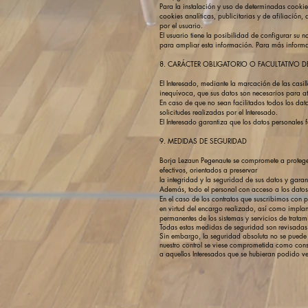
Para la instalación y uso de determinadas cookie
cookies analíticas, publicitarias y de afiliació
por el usuario.
El usuario tiene la posibilidad de configurar su 
para ampliar esta información. Para más informa
8. CARÁCTER OBLIGATORIO O FACULTATIVO D
El Interesado, mediante la marcación de las casi
inequívoca, que sus datos son necesarios para ate
En caso de que no sean facilitados todos los dato
solicitudes realizadas por el Interesado.
El Interesado garantiza que los datos personales
9. MEDIDAS DE SEGURIDAD
Borja Lezaun Pegenaute se compromete a proteger s
efectivos, orientados a preservar
la integridad y la seguridad de sus datos y garan
Además, todo el personal con acceso a los datos
En el caso de los contratos que suscribimos con p
en virtud del encargo realizado, así como implan
permanentes de los sistemas y servicios de tratam
Todas estas medidas de seguridad son revisadas 
Sin embargo, la seguridad absoluta no se puede g
nuestro control se viese comprometida como cons
a aquellos Interesados que se hubieran podido 