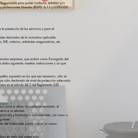
del Responsable para poder contactar, entablar y/o
es y profesionales liberales (RGPD: 6.1.f y LOPDGDD:
la prestación de los servicios o para el
dades derivadas de la normativa aplicable.
os, INE, notarios, entidades aseguradoras, etc.
e terceras empresas, que actúan como Encargado del
 datos siguiendo nuestras instrucciones y sin que
uellos supuestos en los que sea necesario, sólo se
e haya sido declarado de nivel de protección adecuado
as en el artículo 46.2 del Reglamento (UE)
así como a retirar, en cualquier momento, el
evio a su retirada.
osición y limitación a su tratamiento, así como a
guiente:
sable del Tratamiento podrá cobrar un canon
plazo en otros dos meses más.