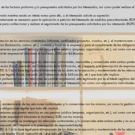
a de las facturas proforma y/o presupuestos solicitados por los Interesados, así como poder realizar e
rán mientras exista un interés mutuo para ello, o el interesado solicite su supresión.
 tratamiento es necesario para la aplicación a petición del Interesado de medidas precontractuales (RG
able para confeccionar y realizar el seguimiento de los presupuestos solicitados por los interesado (RGPD:
restación de los servicios contratados (informes, certificados proyectos, visados, etc.), el mantenimient
iva (facturación, cobros, etc.), contable y fiscal de la empresa y para el cumplimiento de las obligaci
ersonas que prestan servicios en una persona jurídica (empresa, organización, etc.), así como con em
ácter empresarial («business to business», B2B) con los mismos.
varán mientras se mantengan las relaciones contractuales, mercantiles y comerciales entre ambas partes y
ión (fiscal, mercantil, de Ordenación de la Edificación, etc.) respecto a la prescripción de respons
GPD: 6.1.b) la base legal para el tratamiento de los datos es la ejecución y mantenimiento de las rela
es legales (fiscal, mercantil, de Ordenación de la Edificación, etc.) que todo ello implica.
er profesional para las relaciones de carácter empresarial, esta legitimado por es el Interés Legítimo 
la persona jurídica en la que presta sus servicios el Interesado, así como con empresarios individual
, mantenimiento de las relaciones contractuales y/o comerciales con los mismos, así como la gestión ad
s obligaciones legales que todo ello implica.
ersonas que prestan servicios en una persona jurídica (empresa, organización, etc.), así como con em
ácter empresarial («business to business», B2B) con los mismos.
varán mientras se mantengan las relaciones contractuales y/o comerciales entre ambas partes y no se sol
ercantil, etc.) respecto a la prescripción de responsabilidades.
GPD: 6.1.b) la base legal para el tratamiento de los datos es la ejecución y mantenimiento de las rela
es legales (fiscal, mercantil, etc.) que todo ello implica.