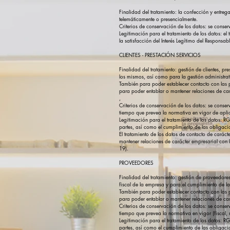
Finalidad del tratamiento: la confección y entreg
telemáticamente o presencialmente.
Criterios de conservación de los datos: se conserva
Legitimación para el tratamiento de los datos: el
la satisfacción del Interés Legítimo del Respons
CLIENTES - PRESTACIÓN SERVICIOS
Finalidad del tratamiento: gestión de clientes, p
los mismos, así como para la gestión administrat
También para poder establecer contacto con las p
para poder entablar o mantener relaciones de car
,
Criterios de conservación de los datos: se conser
tiempo que prevea la normativa en vigor de aplicac
Legitimación para el tratamiento de los datos: R
partes, así como el cumplimiento de las obligacion
El tratamiento de los datos de contacto de caráct
mantener relaciones de carácter empresarial con 
19).
PROVEEDORES
Finalidad del tratamiento: gestión de proveedores
fiscal de la empresa y para el cumplimiento de la
También para poder establecer contacto con las p
para poder entablar o mantener relaciones de car
Criterios de conservación de los datos: se conser
tiempo que prevea la normativa en vigor (fiscal, m
Legitimación para el tratamiento de los datos: R
partes, así como el cumplimiento de las obligacion