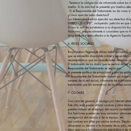
- Tenemos la obligación de informarle sobre los 
medio. Si la solicitud se presenta por medios elec
- Si el Responsable del Tratamiento no da curso a
¿Cómo ejercitar estos derechos?
Los Interesados podrán ejercitar sus derechos dir
DERECHOS LOPD", incluyendo: petición en que se c
Si nos lo solicita pondremos a su disposición los
Asimismo, y especialmente si considera que no ha
dirigiéndose a estos efectos a la Agencia Espan
6. REDES SOCIALES
Borja Lezaun Pegenaute utiliza redes sociales y e
que se encuentra disponible online y accesible al 
recomendamos que las consulte antes de hacer uso
El tratamiento de los datos que se realice de las 
Responsable del Tratamiento se regirá por
la presente política de privacidad y por las poli
El Responsable del Tratamiento tratará sus datos 
canales de la red social, informarle de actividad
tratamiento que las normativas de las redes socia
7. COOKIES
Con carácter general, si navega por internet us
Este sitio web puede utilizar cookies y otras tec
pueden instalar en el equipo del usuario (ordenado
Sus funciones pueden ser muy variadas: almacenar 
navegación del usuario o de su equipo, etc.
Las cookies son útiles por varios motivos. Desde
almacenar su idioma o la moneda de su país, etc
ellos, gracias a la información estadística o de h