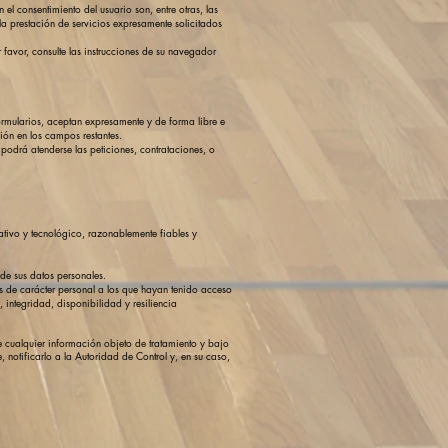
el consentimiento del usuario son, entre otras, las
 la prestación de servicios expresamente solicitados
 favor, consulte las instrucciones de su navegador
formularios, aceptan expresamente y de forma libre e
ión en los campos restantes.
podrá atenderse las peticiones, contrataciones, o
tivo y tecnológico, razonablemente fiables y
de sus datos personales.
os de carácter personal a los que hayan tenido acceso
 integridad, disponibilidad y resiliencia
 cualquier información objeto de tratamiento y bajo
otificarlo a la Autoridad de Control y, en su caso,