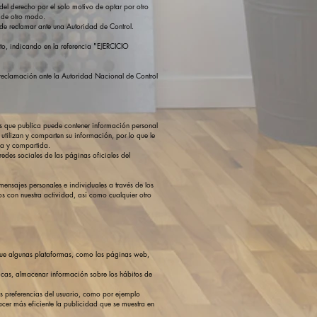
 del derecho por el solo motivo de optar por otro
a de otro modo.
d de reclamar ante una Autoridad de Control.
ento, indicando en la referencia "EJERCICIO
 reclamación ante la Autoridad Nacional de Control
es que publica puede contener información personal
utilizan y comparten su información, por lo que le
da y compartida.
redes sociales de las páginas oficiales del
mensajes personales e individuales a través de los
s con nuestra actividad, así como cualquier otro
s que algunas plataformas, como las páginas web,
icas, almacenar información sobre los hábitos de
las preferencias del usuario, como por ejemplo
cer más eficiente la publicidad que se muestra en