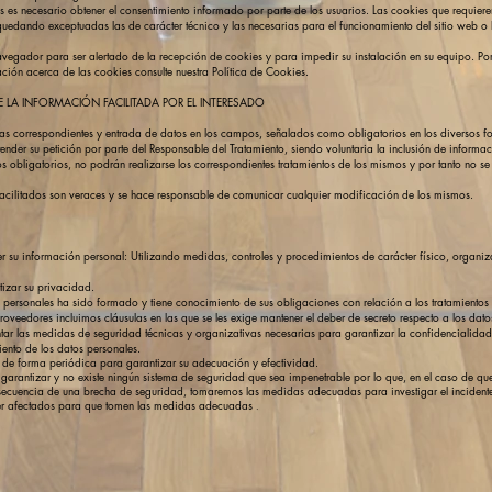
s es necesario obtener el consentimiento informado por parte de los usuarios. Las cookies que requieren 
n, quedando exceptuadas las de carácter técnico y las necesarias para el funcionamiento del sitio web o
navegador para ser alertado de la recepción de cookies y para impedir su instalación en su equipo. Por
ción acerca de las cookies consulte nuestra Política de Cookies.
E LA INFORMACIÓN FACILITADA POR EL INTERESADO
llas correspondientes y entrada de datos en los campos, señalados como obligatorios en los diversos 
nder su petición por parte del Responsable del Tratamiento, siendo voluntaria la inclusión de informac
s obligatorios, no podrán realizarse los correspondientes tratamientos de los mismos y por tanto no se 
 facilitados son veraces y se hace responsable de comunicar cualquier modificación de los mismos.
u información personal: Utilizando medidas, controles y procedimientos de carácter físico, organiza
tizar su privacidad.
 personales ha sido formado y tiene conocimiento de sus obligaciones con relación a los tratamientos 
roveedores incluimos cláusulas en las que se les exige mantener el deber de secreto respecto a los dat
tar las medidas de seguridad técnicas y organizativas necesarias para garantizar la confidencialidad,
iento de los datos personales.
de forma periódica para garantizar su adecuación y efectividad.
arantizar y no existe ningún sistema de seguridad que sea impenetrable por lo que, en el caso de que
ecuencia de una brecha de seguridad, tomaremos las medidas adecuadas para investigar el incidente, n
ver afectados para que tomen las medidas adecuadas
.