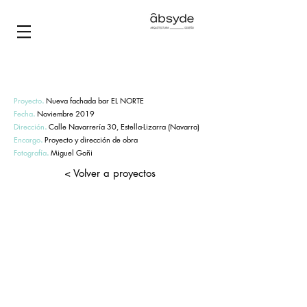
Proyecto
.
Nueva fachada bar EL NORTE
Fecha
.
Noviembre 2019
Dirección
.
Calle Navarrería 30, Estella-Lizarra (Navarra)
Encargo
.
Proyecto y dirección de obra
Fotografía
.
Miguel Goñi
< Volver a proyectos